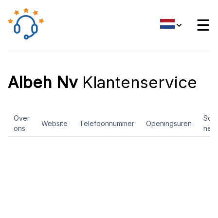
☰
Albeh Nv
Klantenservice
Over
Soci
Website
Telefoonnummer
Openingsuren
ons
net