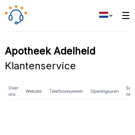
☰
Apotheek Adelheid
Klantenservice
Over
Soci
Website
Telefoonnummer
Openingsuren
ons
net