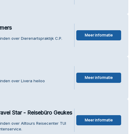
mmers
Meer informatie
nden over Dierenartspraktijk C.P.
Meer informatie
inden over Livera heiloo
ravel Star - Reisebüro Geukes
Meer informatie
inden over Alltours Reisecenter TUI
ntenservice.