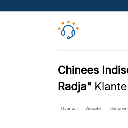
Chinees Indis
Radja"
Klante
Over ons
Website
Telefoon