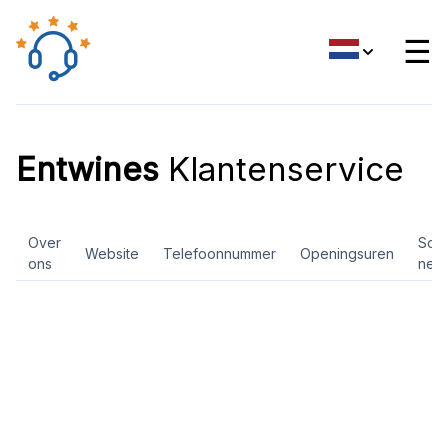
☰
Entwines
Klantenservice
Over
Soci
Website
Telefoonnummer
Openingsuren
ons
net