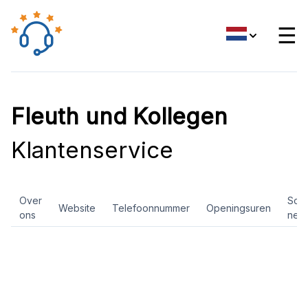
☰
Fleuth und Kollegen
Klantenservice
Over
Soci
Website
Telefoonnummer
Openingsuren
ons
net