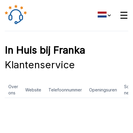
☰
In Huis bij Franka
Klantenservice
Over
Soci
Website
Telefoonnummer
Openingsuren
ons
net