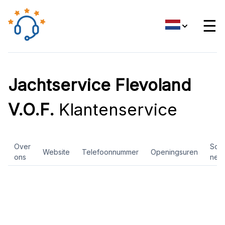
☰
Jachtservice Flevoland
V.O.F.
Klantenservice
Over
Soci
Website
Telefoonnummer
Openingsuren
ons
net