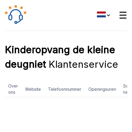
☰
Kinderopvang de kleine
deugniet
Klantenservice
Over
Soci
Website
Telefoonnummer
Openingsuren
ons
net