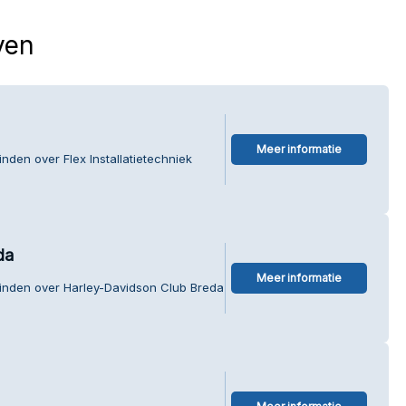
ven
Meer informatie
nden over Flex Installatietechniek
da
Meer informatie
vinden over Harley-Davidson Club Breda