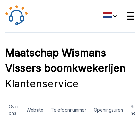
☰
Maatschap Wismans
Vissers boomkwekerijen
Klantenservice
Over
Soci
Website
Telefoonnummer
Openingsuren
ons
net