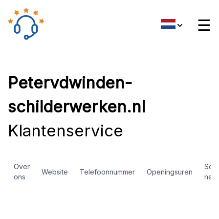
☰
Petervdwinden-
schilderwerken.nl
Klantenservice
Over
Soci
Website
Telefoonnummer
Openingsuren
ons
net