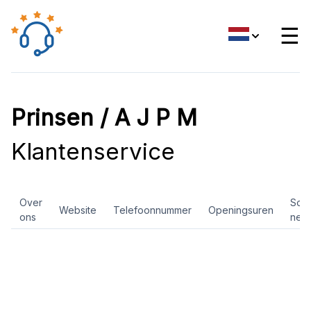
☰
Prinsen / A J P M
Klantenservice
Over
Soci
Website
Telefoonnummer
Openingsuren
ons
net