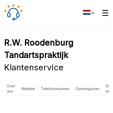
☰
R.W. Roodenburg
Tandartspraktijk
Klantenservice
Over
Soci
Website
Telefoonnummer
Openingsuren
ons
net