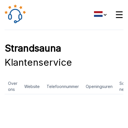
☰
Strandsauna
Klantenservice
Over
Soci
Website
Telefoonnummer
Openingsuren
ons
net