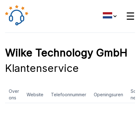
☰
Wilke Technology GmbH
Klantenservice
Over
Soci
Website
Telefoonnummer
Openingsuren
ons
net