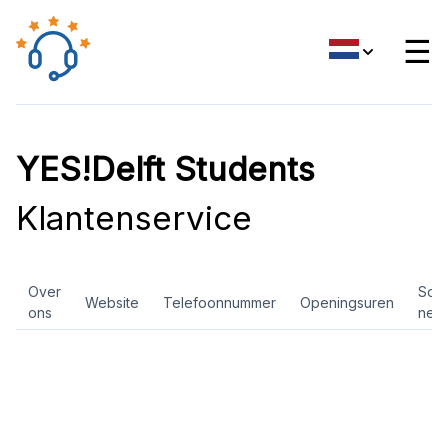
☰
YES!Delft Students
Klantenservice
Over
Soci
Website
Telefoonnummer
Openingsuren
ons
net