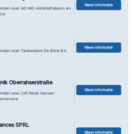
Meer informatie
vinden over AD-MO Administrateurs en
ice.
Meer informatie
inden over Tankstation De Brink B.V.
inik Oberrahserstraße
Meer informatie
inden over LVR Klinik Viersen
enservice.
nances SPRL
Meer informatie