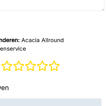
nderen:
Acacia Allround
enservice
ven