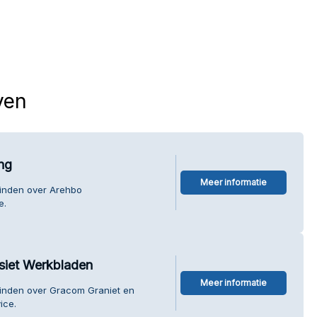
ven
ng
Meer informatie
vinden over Arehbo
e.
siet Werkbladen
Meer informatie
vinden over Gracom Graniet en
ice.