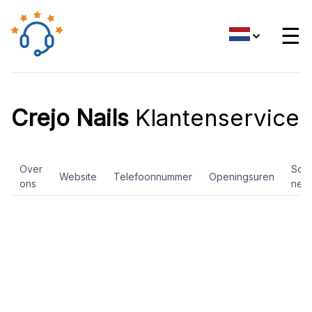
☰
Crejo Nails
Klantenservice
Over
Soci
Website
Telefoonnummer
Openingsuren
ons
net