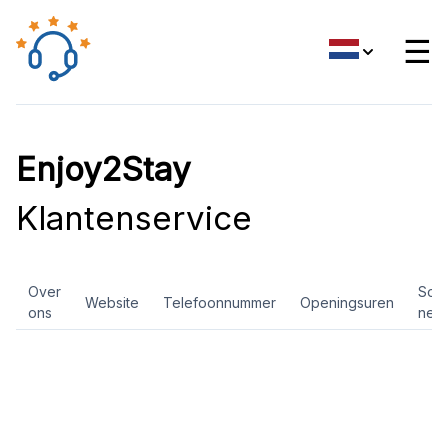
☰
Enjoy2Stay
Klantenservice
Over
Soci
Website
Telefoonnummer
Openingsuren
ons
net