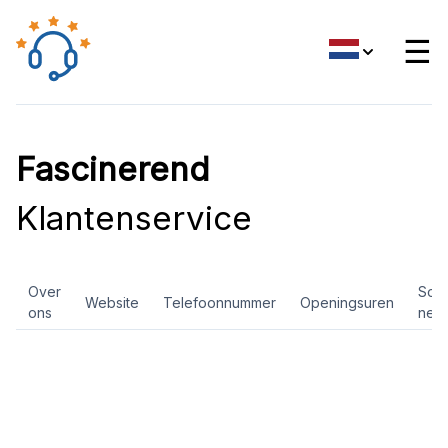
☰
Fascinerend
Klantenservice
Over
Soci
Website
Telefoonnummer
Openingsuren
ons
net