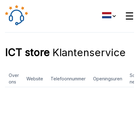
☰
ICT store
Klantenservice
Over
Soci
Website
Telefoonnummer
Openingsuren
ons
net