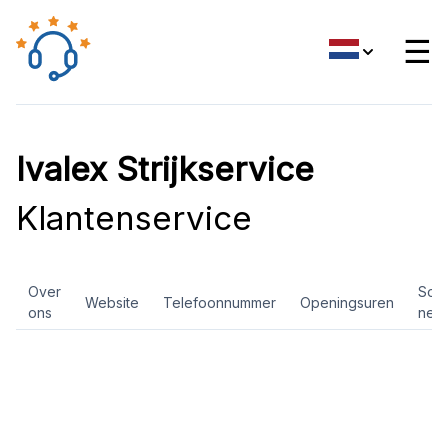
☰
Ivalex Strijkservice
Klantenservice
Over
Soci
Website
Telefoonnummer
Openingsuren
ons
net