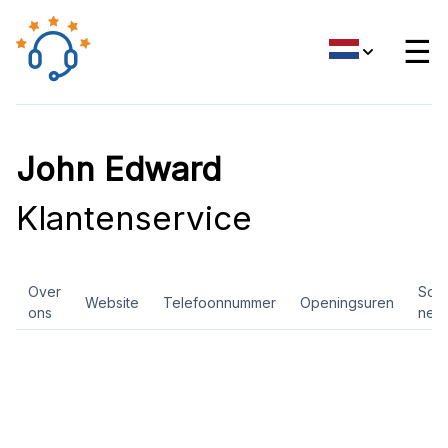
☰
John Edward
Klantenservice
Over
Soci
Website
Telefoonnummer
Openingsuren
ons
net