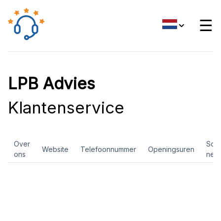
☰
LPB Advies
Klantenservice
Over
Soci
Website
Telefoonnummer
Openingsuren
ons
net