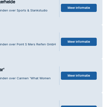
gerheide
Meer informatie
inden over Sports & Slankstudio
Meer informatie
vinden over Point S Mers Reifen GmbH
r'
Meer informatie
 vinden over Carmen 'What Women