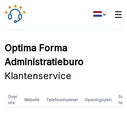
☰
Optima Forma
Administratieburo
Klantenservice
Over
Soci
Website
Telefoonnummer
Openingsuren
ons
net