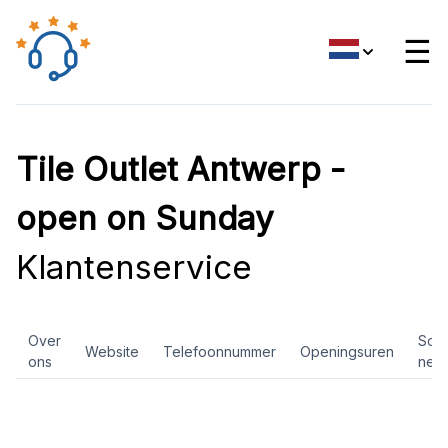
☰
Tile Outlet Antwerp -
open on Sunday
Klantenservice
Over
Soci
Website
Telefoonnummer
Openingsuren
ons
net