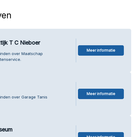
ven
ijk T C Nieboer
Meer informatie
vinden over Maatschap
tenservice.
Meer informatie
vinden over Garage Tanis
useum